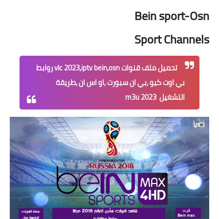
Bein sport-Osn
Sport Channels
تحميل ملف قنوات vlc 2023,iptv bein,osn روابط
بي اوت كيو ,بي ان سبورت ,او اس ان ,طريقة
التشغيل m3u 2023