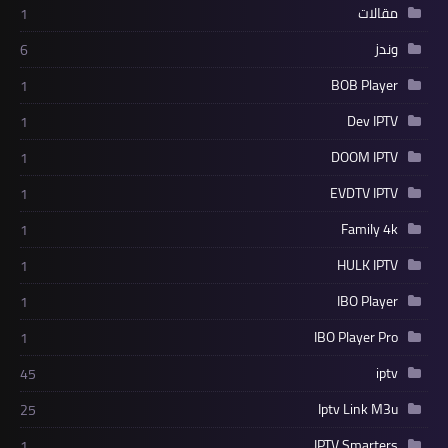
مقالات
1
وندز
6
BOB Player
1
Dev IPTV
1
DOOM IPTV
1
EVDTV IPTV
1
Family 4k
1
HULK IPTV
1
IBO Player
1
IBO Player Pro
1
iptv
45
Iptv Link M3u
25
IPTV Smarters
1