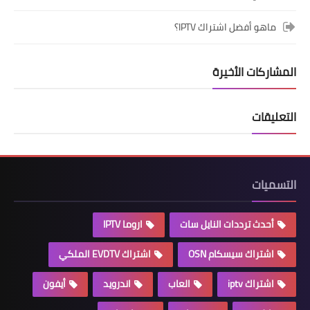
ماهو أفضل اشتراك IPTV؟
المشاركات الأخيرة
التعليقات
التسميات
أحدث ترددات النايل سات
اروما IPTV
اشتراك سيسكام OSN
اشتراك EVDTV الملكي
اشتراك iptv
العاب
اندرويد
أيفون