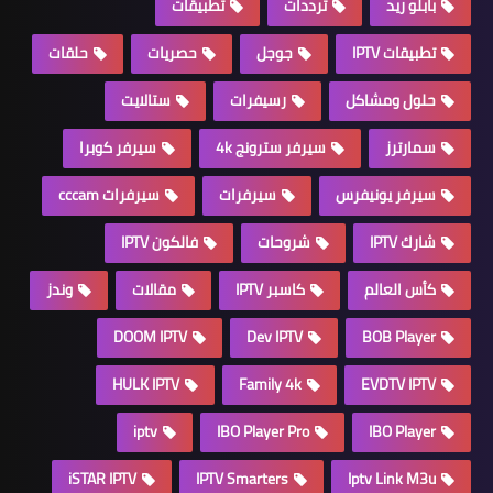
بابلو ريد
ترددات
تطبيقات
تطبيقات IPTV
جوجل
حصريات
حلقات
حلول ومشاكل
رسيفرات
ستالايت
سمارترز
سيرفر سترونج 4k
سيرفر كوبرا
سيرفر يونيفرس
سيرفرات
سيرفرات cccam
شارك IPTV
شروحات
فالكون IPTV
كأس العالم
كاسبر IPTV
مقالات
وندز
DOOM IPTV
Dev IPTV
BOB Player
HULK IPTV
Family 4k
EVDTV IPTV
iptv
IBO Player Pro
IBO Player
iSTAR IPTV
IPTV Smarters
Iptv Link M3u