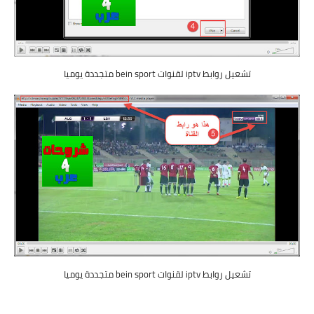
تشعيل روابط iptv لقنوات bein sport متجددة يوميا
تشعيل روابط iptv لقنوات bein sport متجددة يوميا