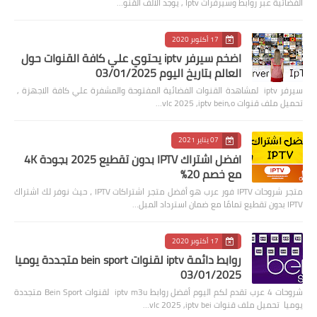
الفضائية عبر روابط وسيرفرات Iptv , يوجد الالف القنو…
17 أكتوبر 2020
اضخم سيرفر iptv يحتوي علي كافة القنوات حول
العالم بتاريخ اليوم 03/01/2025
سيرفر iptv لمشاهدة القنوات الفضائية المفتوحة والمشفرة علي كافة الاجهزة ,
تحميل ملف قنوات vlc 2025 ,iptv bein,o…
07 يناير 2021
افضل اشتراك IPTV بدون تقطيع 2025 بجودة 4K
مع خصم 20%
متجر شروحات IPTV فور عرب هو أفضل متجر اشتراكات IPTV ، حيث نوفر لك اشتراك
IPTV بدون تقطيع تمامًا مع ضمان استرداد المبل…
17 أكتوبر 2020
روابط دائمة iptv لقنوات bein sport متجددة يوميا
03/01/2025
شروحات 4 عرب تقدم لكم اليوم أفضل روابط iptv m3u لقنوات Bein Sport متجددة
يوميا تحميل ملف قنوات vlc 2025 ,iptv bei…