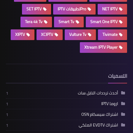
NET IPTV
Proتطبيقات IPTV
SET IPTV
Tera 4k Tv
Smart Tv
Smart One IPTV
XIPTV
XCIPTV
Vulture Tv
Tivimate
Xtream IPTV Player
التسميات
أحدث ترددات النايل سات
1
اروما IPTV
1
اشتراك سيسكام OSN
1
اشتراك EVDTV الملكي
1