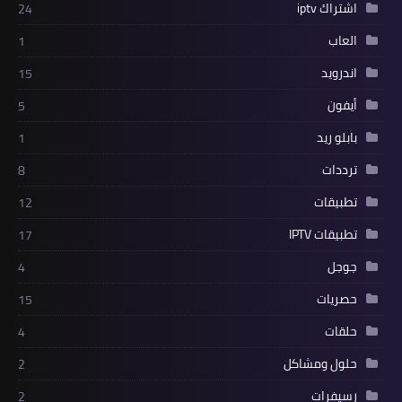
اشتراك iptv
24
العاب
1
اندرويد
15
أيفون
5
بابلو ريد
1
ترددات
8
تطبيقات
12
تطبيقات IPTV
17
جوجل
4
حصريات
15
حلقات
4
حلول ومشاكل
2
رسيفرات
2