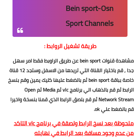
Bein sport-Osn
Sport Channels
طريقة تشغيل الروابط :
مشاهدة قنوات bein sport عن طريق الراوبط فقط امر سهل
جدا , قم باختيار القناة التي تريدها من الاسفل وستجد 12 قناة
خاصة بباقة bein sport ثم بالضغط عليها كليك يمين وقم بنسخ
الرابط ثم قم بالذهاب الي برنامج vlc ثم Media ثم Open
Network Stream ثم قم بلصق الرابط الذي قمنا بنسخة واخيرا
قم بالضغط علي ok.
ملحوظة بعد نسخ الرابط ولصقة في برنامج vlc التاكد
من عدم وجود مسافة بعد الرابط في نهايته