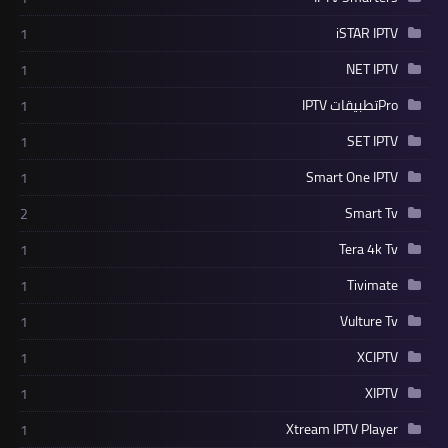
iSTAR IPTV
1
NET IPTV
1
Proتطبيقات IPTV
1
SET IPTV
1
Smart One IPTV
1
Smart Tv
2
Tera 4k Tv
1
Tivimate
1
Vulture Tv
1
XCIPTV
1
XIPTV
1
Xtream IPTV Player
1