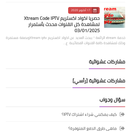
17 أكتوبر 2020
حصريا اكواد اكستريم Xtream Code IPTV
لمشاهدة كل القنوات محدث بأستمرار
03/01/2025
خدمة xtream الرائعة ! يبحث العديد عن اكواد اكستريم Xtream iptvوبصفة مستمرة
وذلك لمشاهدة كافة القنوات الفضائيىة ع…
مشاركات عشوائية
مشاركات عشوائية [رأسي]
سؤال وجواب
كيف يمكنني شراء اشتراك IPTV؟
ماهي طرق الدفع المتوفرة؟