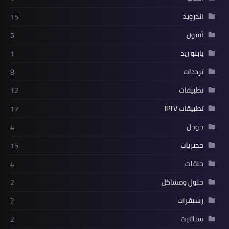
اندرويد
15
أيفون
5
بابلو ريد
1
ترددات
8
تطبيقات
12
تطبيقات IPTV
17
جوجل
4
حصريات
15
حلقات
4
حلول ومشاكل
2
رسيفرات
2
ستالايت
2