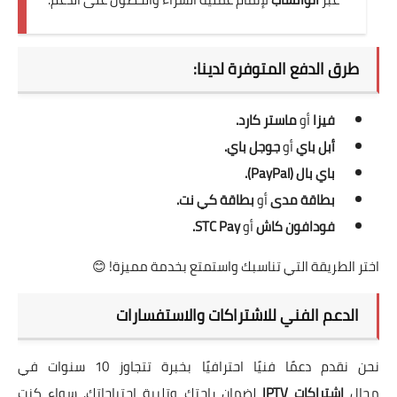
طرق الدفع المتوفرة لدينا:
فيزا
أو
ماستر كارد.
أبل باي
أو
جوجل باي.
باي بال (PayPal).
بطاقة مدى
أو
بطاقة كي نت.
فودافون كاش
أو
STC Pay.
اختر الطريقة التي تناسبك واستمتع بخدمة مميزة! 😊
الدعم الفني للاشتراكات والاستفسارات
نحن نقدم دعمًا فنيًا احترافيًا بخبرة تتجاوز 10 سنوات في
مجال
اشتراكات IPTV
لضمان راحتك وتلبية احتياجاتك. سواء كنت