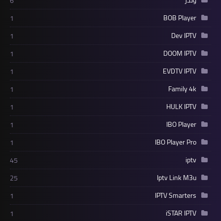
6
BOB Player
1
Dev IPTV
1
DOOM IPTV
1
EVDTV IPTV
1
Family 4k
1
HULK IPTV
1
IBO Player
1
IBO Player Pro
1
iptv
45
Iptv Link M3u
25
IPTV Smarters
1
iSTAR IPTV
1