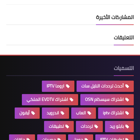
المشاركات الأخيرة
التعليقات
التسميات
أحدث ترددات النايل سات
اروما IPTV
اشتراك سيسكام OSN
اشتراك EVDTV الملكي
اشتراك iptv
العاب
اندرويد
أيفون
بابلو ريد
ترددات
تطبيقات
تطبيقات IPTV
جوجل
حصريات
حلقات