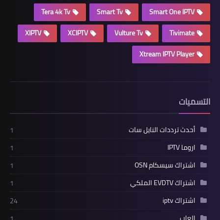
Tera 4k Tv
Smart Tv
Smart One IPTV
XIPTV
XCIPTV
Vulture Tv
Tivimate
Xtream IPTV Player
التسميات
أحدث ترددات النايل سات
1
اروما IPTV
1
اشتراك سيسكام OSN
1
اشتراك EVDTV الملكي
1
اشتراك iptv
24
العاب
1