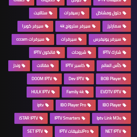
حلول ومشاكل
رسيفرات
ستالايت
سمارترز
سيرفر سترونج 4k
سيرفر كوبرا
سيرفر يونيفرس
سيرفرات
سيرفرات cccam
شارك IPTV
شروحات
فالكون IPTV
كأس العالم
كاسبر IPTV
مقالات
وندز
DOOM IPTV
Dev IPTV
BOB Player
HULK IPTV
Family 4k
EVDTV IPTV
iptv
IBO Player Pro
IBO Player
iSTAR IPTV
IPTV Smarters
Iptv Link M3u
NET IPTV
Proتطبيقات IPTV
SET IPTV