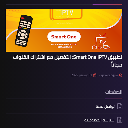
تطبيق Smart One IPTV: التفعيل مع اشتراك القنوات
مجاناً
شروحات 4 عرب
31 ديسمبر 2025
الصفحات
تواصل معنا
سياسة الخصوصية