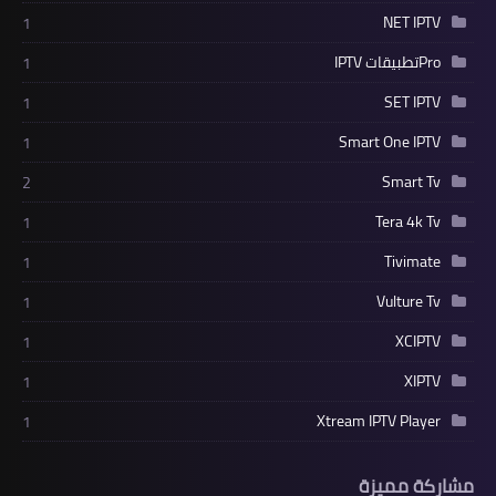
NET IPTV
1
Proتطبيقات IPTV
1
SET IPTV
1
Smart One IPTV
1
Smart Tv
2
Tera 4k Tv
1
Tivimate
1
Vulture Tv
1
XCIPTV
1
XIPTV
1
Xtream IPTV Player
1
مشاركة مميزة