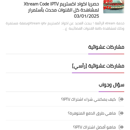
حصريا اكواد اكستريم Xtream Code IPTV
لمشاهدة كل القنوات محدث بأستمرار
03/01/2025
خدمة xtream الرائعة ! يبحث العديد عن اكواد اكستريم Xtream iptvوبصفة مستمرة
وذلك لمشاهدة كافة القنوات الفضائيىة ع…
مشاركات عشوائية
مشاركات عشوائية [رأسي]
سؤال وجواب
كيف يمكنني شراء اشتراك IPTV؟
ماهي طرق الدفع المتوفرة؟
ماهو أفضل اشتراك IPTV؟