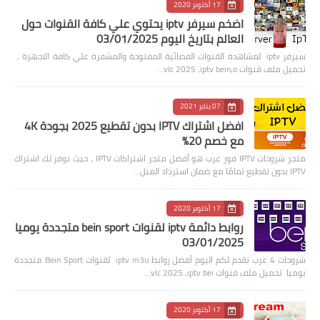
17 أكتوبر 2020
اضخم سيرفر iptv يحتوي علي كافة القنوات حول
العالم بتاريخ اليوم 03/01/2025
سيرفر iptv لمشاهدة القنوات الفضائية المفتوحة والمشفرة علي كافة الاجهزة ,
تحميل ملف قنوات vlc 2025 ,iptv bein,o…
07 يناير 2021
افضل اشتراك IPTV بدون تقطيع 2025 بجودة 4K
مع خصم 20%
متجر شروحات IPTV فور عرب هو أفضل متجر اشتراكات IPTV ، حيث نوفر لك اشتراك
IPTV بدون تقطيع تمامًا مع ضمان استرداد المبل…
17 أكتوبر 2020
روابط دائمة iptv لقنوات bein sport متجددة يوميا
03/01/2025
شروحات 4 عرب تقدم لكم اليوم أفضل روابط iptv m3u لقنوات Bein Sport متجددة
يوميا تحميل ملف قنوات vlc 2025 ,iptv bei…
17 أكتوبر 2020