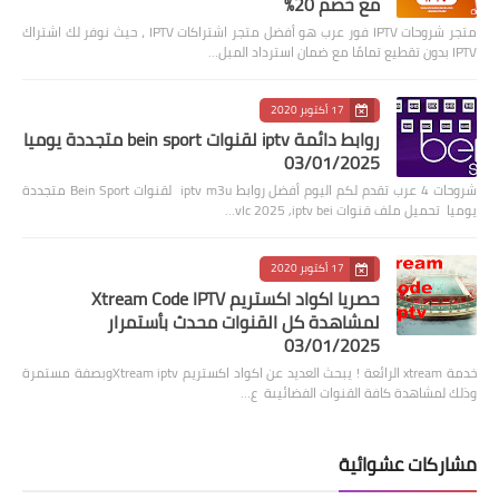
مع خصم 20%
متجر شروحات IPTV فور عرب هو أفضل متجر اشتراكات IPTV ، حيث نوفر لك اشتراك
IPTV بدون تقطيع تمامًا مع ضمان استرداد المبل…
17 أكتوبر 2020
روابط دائمة iptv لقنوات bein sport متجددة يوميا
03/01/2025
شروحات 4 عرب تقدم لكم اليوم أفضل روابط iptv m3u لقنوات Bein Sport متجددة
يوميا تحميل ملف قنوات vlc 2025 ,iptv bei…
17 أكتوبر 2020
حصريا اكواد اكستريم Xtream Code IPTV
لمشاهدة كل القنوات محدث بأستمرار
03/01/2025
خدمة xtream الرائعة ! يبحث العديد عن اكواد اكستريم Xtream iptvوبصفة مستمرة
وذلك لمشاهدة كافة القنوات الفضائيىة ع…
مشاركات عشوائية