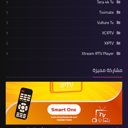
Tera 4k Tv
1
Tivimate
1
Vulture Tv
1
XCIPTV
1
XIPTV
1
Xtream IPTV Player
1
مشاركة مميزة