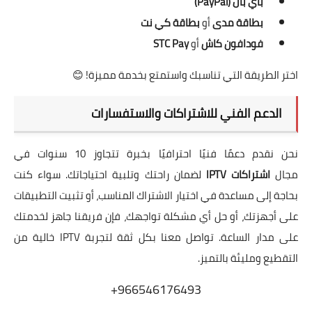
باي بال (PayPal)
بطاقة مدى
أو
بطاقة كي نت
فودافون كاش
أو
STC Pay
اختر الطريقة التي تناسبك واستمتع بخدمة مميزة! 😊
الدعم الفني للاشتراكات والاستفسارات
نحن نقدم دعمًا فنيًا احترافيًا بخبرة تتجاوز 10 سنوات في
مجال
اشتراكات IPTV
لضمان راحتك وتلبية احتياجاتك. سواء كنت
بحاجة إلى مساعدة في اختيار الاشتراك المناسب، أو تثبيت التطبيقات
على أجهزتك، أو حل أي مشكلة تواجهك، فإن فريقنا جاهز لخدمتك
على مدار الساعة. تواصل معنا بكل ثقة لتجربة IPTV خالية من
التقطيع ومليئة بالتميز.
966546176493+