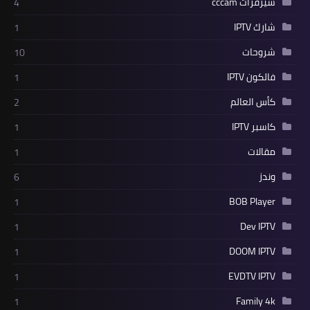
سيرفرات cccam
4
شارك IPTV
1
شروحات
10
فالكون IPTV
1
كأس العالم
2
كاسبر IPTV
1
مقالات
1
وندز
6
BOB Player
1
Dev IPTV
1
DOOM IPTV
1
EVDTV IPTV
1
Family 4k
1