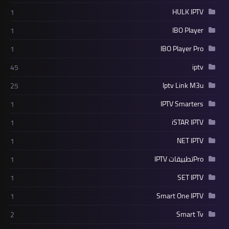
HULK IPTV
1
IBO Player
1
IBO Player Pro
1
iptv
45
Iptv Link M3u
25
IPTV Smarters
1
iSTAR IPTV
1
NET IPTV
1
Proتطبيقات IPTV
1
SET IPTV
1
Smart One IPTV
1
Smart Tv
2