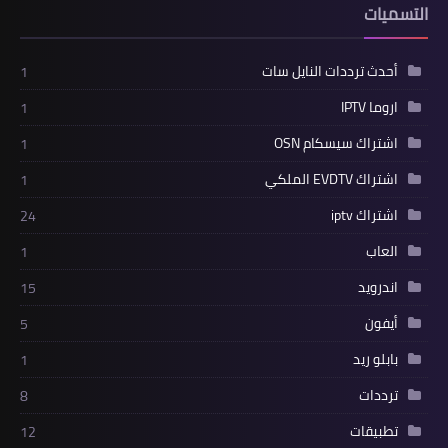
التسميات
أحدث ترددات النايل سات
1
اروما IPTV
1
اشتراك سيسكام OSN
1
اشتراك EVDTV الملكي
1
اشتراك iptv
24
العاب
1
اندرويد
15
أيفون
5
بابلو ريد
1
ترددات
8
تطبيقات
12