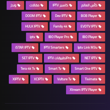
كأس العالم
كاسبر IPTV
مقالات
وندز
DOOM IPTV
Dev IPTV
BOB Player
HULK IPTV
Family 4k
EVDTV IPTV
iptv
IBO Player Pro
IBO Player
iSTAR IPTV
IPTV Smarters
Iptv Link M3u
NET IPTV
Proتطبيقات IPTV
SET IPTV
Tera 4k Tv
Smart Tv
Smart One IPTV
XIPTV
XCIPTV
Vulture Tv
Tivimate
Xtream IPTV Player