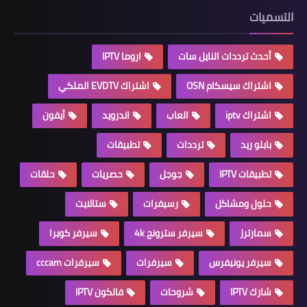
التسميات
أحدث ترددات النايل سات
اروما IPTV
اشتراك سيسكام OSN
اشتراك EVDTV الملكي
اشتراك iptv
العاب
اندرويد
أيفون
بابلو ريد
ترددات
تطبيقات
تطبيقات IPTV
جوجل
حصريات
حلقات
حلول ومشاكل
رسيفرات
ستالايت
سمارترز
سيرفر سترونج 4k
سيرفر كوبرا
سيرفر يونيفرس
سيرفرات
سيرفرات cccam
شارك IPTV
شروحات
فالكون IPTV