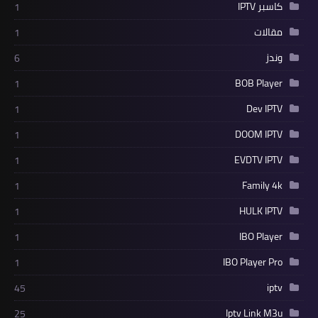
كاسبر IPTV
1
مقالات
1
وندز
6
BOB Player
1
Dev IPTV
1
DOOM IPTV
1
EVDTV IPTV
1
Family 4k
1
HULK IPTV
1
IBO Player
1
IBO Player Pro
1
iptv
45
Iptv Link M3u
25