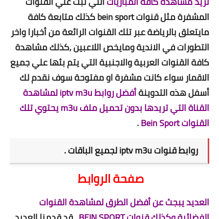
تريد مشاهدة كافة المباريات
التي تبث علي القنوات
المشفرة مثل قنوات bein sport كذلك متابعة كافة
مايتعلق بالرياضة عبر تلك القنوات الرائعة من أخبارا واخر
التطورات في الاندية ومايخص اللاعبين ,كذلك مشاهدة
كافة القنوات العربية والاجنبية التي يتم بثها علي جميع
الاقمار سواء كانت مشفرة او مفتوحة سوف نقدم لك
أسفل هذه التدوينة
أفضل روابط iptv m3u لمشاهدة
القناة التي تريدها بدون تحميل ملف m3u يحتوي تلك
القنوات Bein Sport
.
روابط قنوات iptv m3u لجميع الباقات .
صفحة الروابط
العديد يبجث عن أفضل الطرق لمشاهدة القنوات
الفضائية وكذلك قنوات BEIN SPORT
, قد قدمنا العديد