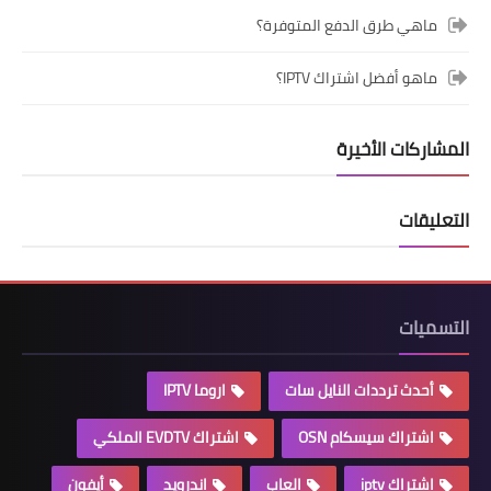
ماهي طرق الدفع المتوفرة؟
ماهو أفضل اشتراك IPTV؟
المشاركات الأخيرة
التعليقات
التسميات
أحدث ترددات النايل سات
اروما IPTV
اشتراك سيسكام OSN
اشتراك EVDTV الملكي
اشتراك iptv
العاب
اندرويد
أيفون