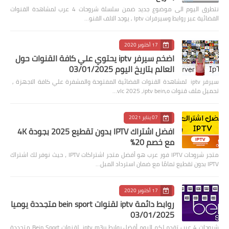
نتطرق اليوم الى موضوع جديد ضمن سلسلة شروحات 4 عرب لمشاهدة القنوات
الفضائية عبر روابط وسيرفرات Iptv , يوجد الالف القنو…
17 أكتوبر 2020
اضخم سيرفر iptv يحتوي علي كافة القنوات حول
العالم بتاريخ اليوم 03/01/2025
سيرفر iptv لمشاهدة القنوات الفضائية المفتوحة والمشفرة علي كافة الاجهزة ,
تحميل ملف قنوات vlc 2025 ,iptv bein,o…
07 يناير 2021
افضل اشتراك IPTV بدون تقطيع 2025 بجودة 4K
مع خصم 20%
متجر شروحات IPTV فور عرب هو أفضل متجر اشتراكات IPTV ، حيث نوفر لك اشتراك
IPTV بدون تقطيع تمامًا مع ضمان استرداد المبل…
17 أكتوبر 2020
روابط دائمة iptv لقنوات bein sport متجددة يوميا
03/01/2025
شروحات 4 عرب تقدم لكم اليوم أفضل روابط iptv m3u لقنوات Bein Sport متجددة