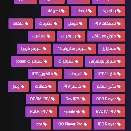
بابلو ريد
ترددات
تطبيقات
تطبيقات IPTV
جوجل
حصريات
حلقات
حلول ومشاكل
رسيفرات
ستالايت
سمارترز
سيرفر سترونج 4k
سيرفر كوبرا
سيرفر يونيفرس
سيرفرات
سيرفرات cccam
شارك IPTV
شروحات
فالكون IPTV
كأس العالم
كاسبر IPTV
مقالات
وندز
DOOM IPTV
Dev IPTV
BOB Player
HULK IPTV
Family 4k
EVDTV IPTV
iptv
IBO Player Pro
IBO Player