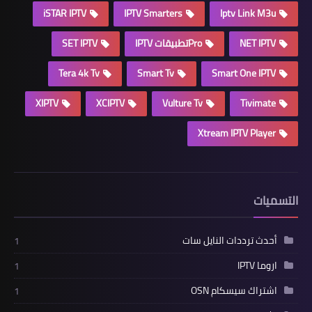
iSTAR IPTV
IPTV Smarters
Iptv Link M3u
NET IPTV
Proتطبيقات IPTV
SET IPTV
Tera 4k Tv
Smart Tv
Smart One IPTV
XIPTV
XCIPTV
Vulture Tv
Tivimate
Xtream IPTV Player
التسميات
أحدث ترددات النايل سات
1
اروما IPTV
1
اشتراك سيسكام OSN
1