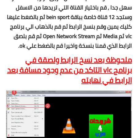
سهل جدا , قم باختيار القناة التي تريدها من الاسفل
وستجد 12 قناة خاصة بباقة bein sport ثم بالضغط عليها
كليك يمين وقم بنسخ الرابط ثم قم بالذهاب الي برنامج
vlc ثم Media ثم Open Network Stream ثم قم بلصق
الرابط الذي قمنا بنسخة واخيرا قم بالضغط علي ok.
ملحوظة بعد نسخ الرابط ولصقة في
برنامج vlc التاكد من عدم وجود مسافة بعد
الرابط في نهايته