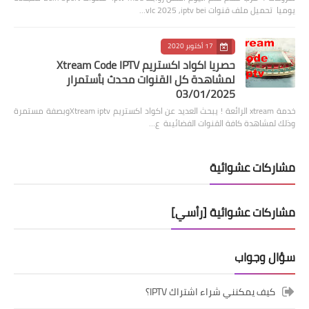
يوميا تحميل ملف قنوات vlc 2025 ,iptv bei…
17 أكتوبر 2020
حصريا اكواد اكستريم Xtream Code IPTV
لمشاهدة كل القنوات محدث بأستمرار
03/01/2025
خدمة xtream الرائعة ! يبحث العديد عن اكواد اكستريم Xtream iptvوبصفة مستمرة
وذلك لمشاهدة كافة القنوات الفضائيىة ع…
مشاركات عشوائية
مشاركات عشوائية [رأسي]
سؤال وجواب
كيف يمكنني شراء اشتراك IPTV؟