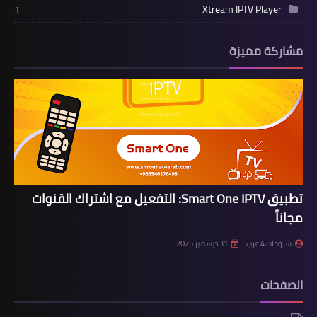
Xtream IPTV Player
1
مشاركة مميزة
تطبيق Smart One IPTV: التفعيل مع اشتراك القنوات
مجاناً
شروحات 4 عرب
31 ديسمبر 2025
الصفحات