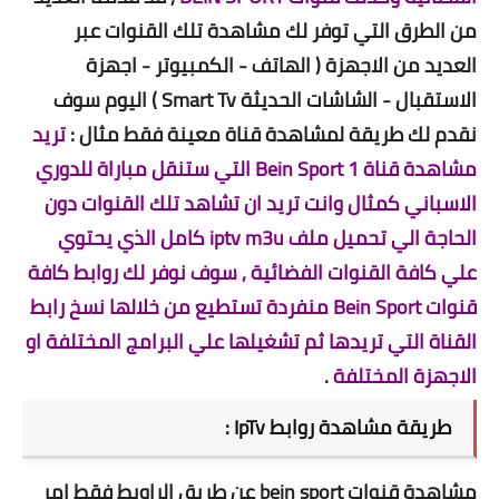
من الطرق التي توفر لك مشاهدة تلك القنوات عبر
العديد من الاجهزة ( الهاتف - الكمبيوتر - اجهزة
الاستقبال - الشاشات الحديثة Smart Tv ) اليوم سوف
نقدم لك طريقة لمشاهدة قناة معينة فقط مثال :
تريد
مشاهدة قناة Bein Sport 1 التي ستنقل مباراة للدوري
الاسباني كمثال وانت تريد ان تشاهد تلك القنوات دون
الحاجة الي تحميل ملف iptv m3u كامل الذي يحتوي
علي كافة القنوات الفضائية , سوف نوفر لك روابط كافة
قنوات Bein Sport منفردة تستطيع من خلالها نسخ رابط
القناة التي تريدها ثم تشغيلها علي البرامج المختلفة او
الاجهزة المختلفة
.
طريقة مشاهدة روابط IpTv :
مشاهدة قنوات bein sport عن طريق الراوبط فقط امر