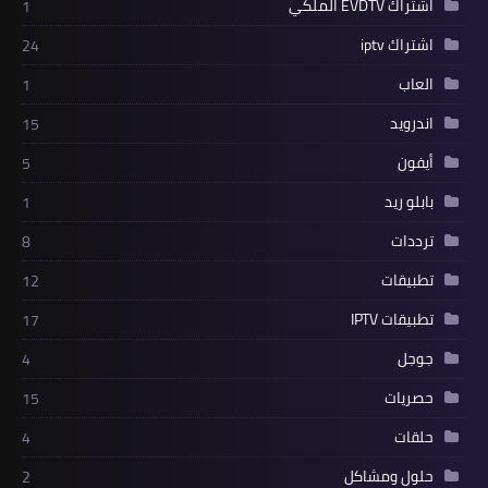
اشتراك EVDTV الملكي
1
اشتراك iptv
24
العاب
1
اندرويد
15
أيفون
5
بابلو ريد
1
ترددات
8
تطبيقات
12
تطبيقات IPTV
17
جوجل
4
حصريات
15
حلقات
4
حلول ومشاكل
2