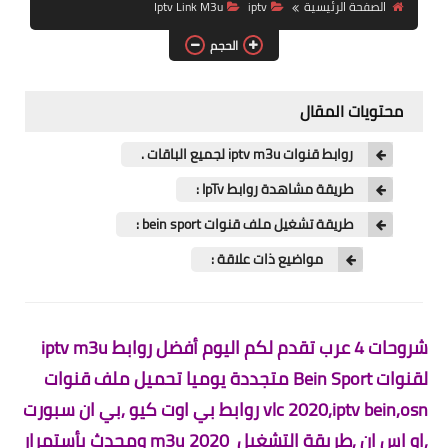
الصفحة الرئيسية
iptv
Iptv Link M3u
الحجم
محتويات المقال
روابط قنوات iptv m3u لجميع الباقات .
طريقة مشاهدة روابط IpTv :
طريقة تشغيل ملف قنوات bein sport :
مواضيع ذات علاقة :
شروحات 4 عرب تقدم لكم اليوم أفضل روابط iptv m3u
لقنوات Bein Sport متجددة يوميا
تحميل ملف قنوات
vlc 2020,iptv bein,osn روابط بي اوت كيو ,بي ان سبورت
,او اس ان ,طريقة التشغيل m3u 2020
ومحدث بأستمرار