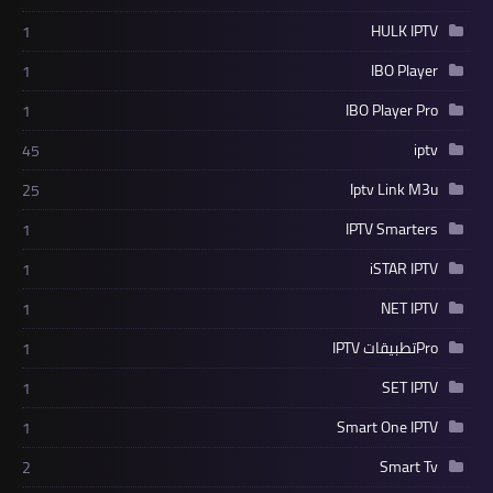
HULK IPTV
1
IBO Player
1
IBO Player Pro
1
iptv
45
Iptv Link M3u
25
IPTV Smarters
1
iSTAR IPTV
1
NET IPTV
1
Proتطبيقات IPTV
1
SET IPTV
1
Smart One IPTV
1
Smart Tv
2