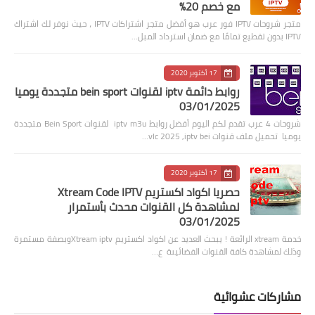
مع خصم 20%
متجر شروحات IPTV فور عرب هو أفضل متجر اشتراكات IPTV ، حيث نوفر لك اشتراك
IPTV بدون تقطيع تمامًا مع ضمان استرداد المبل…
17 أكتوبر 2020
روابط دائمة iptv لقنوات bein sport متجددة يوميا
03/01/2025
شروحات 4 عرب تقدم لكم اليوم أفضل روابط iptv m3u لقنوات Bein Sport متجددة
يوميا تحميل ملف قنوات vlc 2025 ,iptv bei…
17 أكتوبر 2020
حصريا اكواد اكستريم Xtream Code IPTV
لمشاهدة كل القنوات محدث بأستمرار
03/01/2025
خدمة xtream الرائعة ! يبحث العديد عن اكواد اكستريم Xtream iptvوبصفة مستمرة
وذلك لمشاهدة كافة القنوات الفضائيىة ع…
مشاركات عشوائية