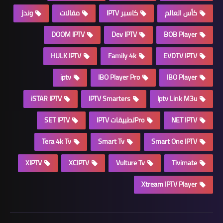
كأس العالم
كاسبر IPTV
مقالات
وندز
DOOM IPTV
Dev IPTV
BOB Player
HULK IPTV
Family 4k
EVDTV IPTV
iptv
IBO Player Pro
IBO Player
iSTAR IPTV
IPTV Smarters
Iptv Link M3u
NET IPTV
Proتطبيقات IPTV
SET IPTV
Tera 4k Tv
Smart Tv
Smart One IPTV
XIPTV
XCIPTV
Vulture Tv
Tivimate
Xtream IPTV Player