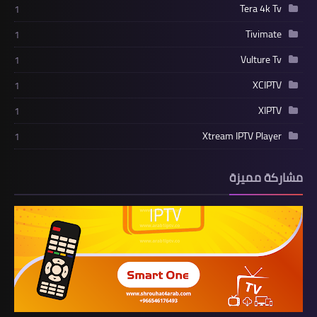
Tera 4k Tv
1
Tivimate
1
Vulture Tv
1
XCIPTV
1
XIPTV
1
Xtream IPTV Player
1
مشاركة مميزة