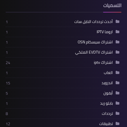
التسميات
أحدث ترددات النايل سات
1
اروما IPTV
1
اشتراك سيسكام OSN
1
اشتراك EVDTV الملكي
1
اشتراك iptv
24
العاب
1
اندرويد
15
أيفون
5
بابلو ريد
1
ترددات
8
تطبيقات
12