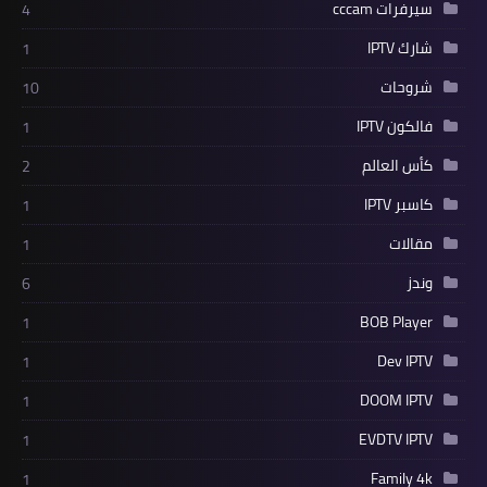
سيرفرات cccam
4
شارك IPTV
1
شروحات
10
فالكون IPTV
1
كأس العالم
2
كاسبر IPTV
1
مقالات
1
وندز
6
BOB Player
1
Dev IPTV
1
DOOM IPTV
1
EVDTV IPTV
1
Family 4k
1