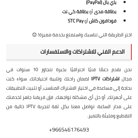
باي بال (PayPal)
بطاقة مدى
أو
بطاقة كي نت
فودافون كاش
أو
STC Pay
اختر الطريقة التي تناسبك واستمتع بخدمة مميزة! 😊
الدعم الفني للاشتراكات والاستفسارات
نحن نقدم دعمًا فنيًا احترافيًا بخبرة تتجاوز 10 سنوات في
مجال
اشتراكات IPTV
لضمان راحتك وتلبية احتياجاتك. سواء كنت
بحاجة إلى مساعدة في اختيار الاشتراك المناسب، أو تثبيت التطبيقات
على أجهزتك، أو حل أي مشكلة تواجهك، فإن فريقنا جاهز لخدمتك
على مدار الساعة. تواصل معنا بكل ثقة لتجربة IPTV خالية من
التقطيع ومليئة بالتميز.
966546176493+