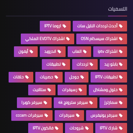
التسميات
أحدث ترددات النايل سات
اروما IPTV
اشتراك سيسكام OSN
اشتراك EVDTV الملكي
اشتراك iptv
العاب
اندرويد
أيفون
بابلو ريد
ترددات
تطبيقات
تطبيقات IPTV
جوجل
حصريات
حلقات
حلول ومشاكل
رسيفرات
ستالايت
سمارترز
سيرفر سترونج 4k
سيرفر كوبرا
سيرفر يونيفرس
سيرفرات
سيرفرات cccam
شارك IPTV
شروحات
فالكون IPTV