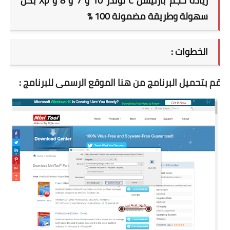
زيادة حجم بارتيشن C لوندز 10 و 7 و 8 و Xp بكل
سهولة وطريقة مضمونة 100 %
الخطوات :
1
قم بتحميل البرنامج من هنا الموقع الرسمى للبرنامج :