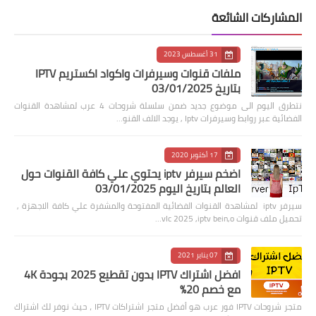
المشاركات الشائعة
31 أغسطس 2023
ملفات قنوات وسيرفرات واكواد اكستريم IPTV
بتاريخ 03/01/2025
نتطرق اليوم الى موضوع جديد ضمن سلسلة شروحات 4 عرب لمشاهدة القنوات
الفضائية عبر روابط وسيرفرات Iptv , يوجد الالف القنو…
17 أكتوبر 2020
اضخم سيرفر iptv يحتوي علي كافة القنوات حول
العالم بتاريخ اليوم 03/01/2025
سيرفر iptv لمشاهدة القنوات الفضائية المفتوحة والمشفرة علي كافة الاجهزة ,
تحميل ملف قنوات vlc 2025 ,iptv bein,o…
07 يناير 2021
افضل اشتراك IPTV بدون تقطيع 2025 بجودة 4K
مع خصم 20%
متجر شروحات IPTV فور عرب هو أفضل متجر اشتراكات IPTV ، حيث نوفر لك اشتراك