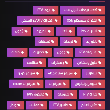
أحدث ترددات النايل سات
اروما IPTV
اشتراك سيسكام OSN
اشتراك EVDTV الملكي
اشتراك iptv
العاب
اندرويد
أيفون
بابلو ريد
ترددات
تطبيقات
تطبيقات IPTV
جوجل
حصريات
حلقات
حلول ومشاكل
رسيفرات
ستالايت
سمارترز
سيرفر سترونج 4k
سيرفر كوبرا
سيرفر يونيفرس
سيرفرات
سيرفرات cccam
شارك IPTV
شروحات
فالكون IPTV
كأس العالم
كاسبر IPTV
مقالات
وندز