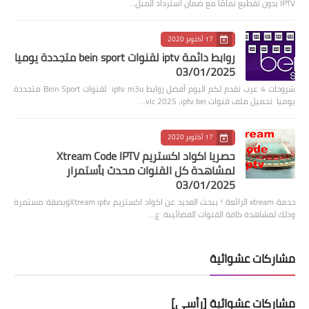
IPTV بدون تقطيع تمامًا مع ضمان استرداد المبل…
17 أكتوبر 2020
روابط دائمة iptv لقنوات bein sport متجددة يوميا
03/01/2025
شروحات 4 عرب تقدم لكم اليوم أفضل روابط iptv m3u لقنوات Bein Sport متجددة
يوميا تحميل ملف قنوات vlc 2025 ,iptv bei…
17 أكتوبر 2020
حصريا اكواد اكستريم Xtream Code IPTV
لمشاهدة كل القنوات محدث بأستمرار
03/01/2025
خدمة xtream الرائعة ! يبحث العديد عن اكواد اكستريم Xtream iptvوبصفة مستمرة
وذلك لمشاهدة كافة القنوات الفضائيىة ع…
مشاركات عشوائية
مشاركات عشوائية [رأسي]