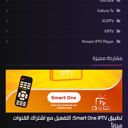
Tivimate
1
Vulture Tv
1
XCIPTV
1
XIPTV
1
Xtream IPTV Player
1
مشاركة مميزة
تطبيق Smart One IPTV: التفعيل مع اشتراك القنوات
مجاناً