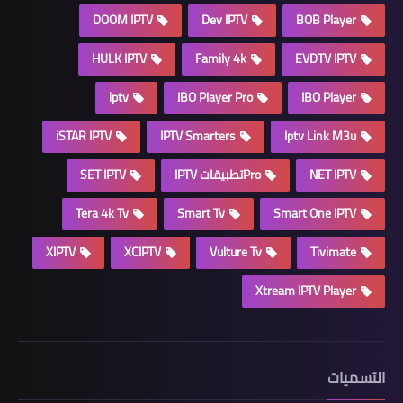
DOOM IPTV
Dev IPTV
BOB Player
HULK IPTV
Family 4k
EVDTV IPTV
iptv
IBO Player Pro
IBO Player
iSTAR IPTV
IPTV Smarters
Iptv Link M3u
NET IPTV
Proتطبيقات IPTV
SET IPTV
Tera 4k Tv
Smart Tv
Smart One IPTV
XIPTV
XCIPTV
Vulture Tv
Tivimate
Xtream IPTV Player
التسميات