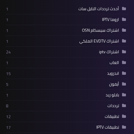
أحدث ترددات النايل سات
1
اروما IPTV
1
اشتراك سيسكام OSN
1
اشتراك EVDTV الملكي
1
اشتراك iptv
24
العاب
1
اندرويد
15
أيفون
5
بابلو ريد
1
ترددات
8
تطبيقات
12
تطبيقات IPTV
17