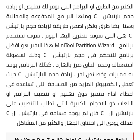
الكثير من الطرق او البرامج التى توفر لك تقليص او زيادة
حجم بارتيشن
C
ومنها البرامج المدفوعه والمجانية
وهنا ايضا طرق ولكن اضمن طريقة لزيادة حجم بارتيشن
C
هى التى سوف نتطرق اليها اليوم , سوف نستخدم
برنامج
MiniTool Partition Wizard
هذا الاخير هو افضل
برنامج للتحكم فى حجم بارتيشن
C
وذلك لسهولة
استعمالة وعدم الحاق ضرر بالهارد , كذلك البرنامج يوجد
به مميزات وخصائص اخر . زيادة حجم البارتيشن
C
حيث
تعطى الكمبيوتر المزيد من المساحة التى تساعده فى
اعطاء اداء متميز دون تهنيج او تنصيب البرامج او
الالعاب ذو الاحجام الكبيرة التى تطلب التنصيب على
بارتيشن ال
C
فان لم يوجد مساحه فى بارتيشن ال
C
فذلك يودى الى اختناق الجهاز والكثير من المشاكل .