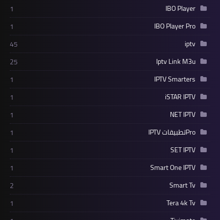
IBO Player
1
IBO Player Pro
1
iptv
45
Iptv Link M3u
25
IPTV Smarters
1
iSTAR IPTV
1
NET IPTV
1
Proتطبيقات IPTV
1
SET IPTV
1
Smart One IPTV
1
Smart Tv
2
Tera 4k Tv
1