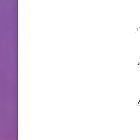
ير
ا
ق