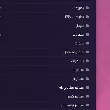
تطبيقات
2
تطبيقات IPTV
7
جوجل
حصريات
5
حلقات
حلول ومشاكل
رسيفرات
ستالايت
سمارترز
سيرفر سترونج 4k
سيرفر كوبرا
سيرفر يونيفرس