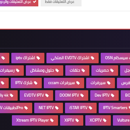
عرض التعليقات فقط
عرض التعليقات والردو
سيسكام OSN
اشتراك EVDTV الملكي
اشتراك iptv
جل
حصريات
حلقات
حلول ومشاكل
رسيفرات
يفرس
سيرفرات
سيرفرات cccam
شارك IPTV
ly 4k
EVDTV IPTV
DOOM IPTV
Dev IPTV
BO
IPTV Smarters
iSTAR IPTV
NET IPTV
Proتطبيقات IPTV
Xtream IPTV Player
XIPTV
XCIPTV
Vulture