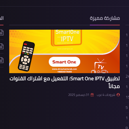
مشاركة مميزة
ال
1
1
1
1
2
تطبيق Smart One IPTV: التفعيل مع اشتراك القنوات
مجاناً
1
شروحات 4 عرب
31 ديسمبر 2025
1
5
1
8