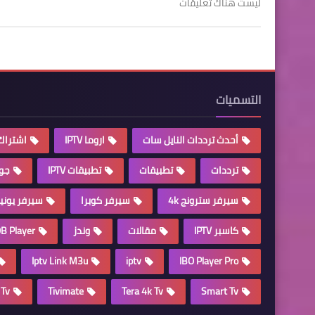
ليست هناك تعليقات
التسميات
أحدث ترددات النايل سات
اروما IPTV
اشتراك 
ترددات
تطبيقات
تطبيقات IPTV
جو
سيرفر سترونج 4k
سيرفر كوبرا
سيرفر يون
كاسبر IPTV
مقالات
وندز
B Player
Iptv Link M3u
iptv
IBO Player Pro
 Tv
Tivimate
Tera 4k Tv
Smart Tv