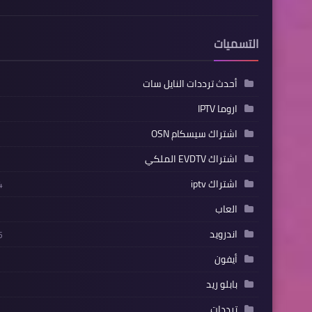
التسميات
أحدث ترددات النايل سات
اروما IPTV
اشتراك سيسكام OSN
اشتراك EVDTV الملكي
اشتراك iptv
4
العاب
اندرويد
5
أيفون
بابلو ريد
ترددات