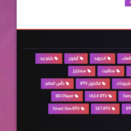
د
العاب
اندرويد
أيفون
بابلو ريد
ستالايت
سمارترز
شروحات
فالكون IPTV
كأس العالم
IBO Player
HULK IPTV
Fami
Smart One IPTV
SET IPTV